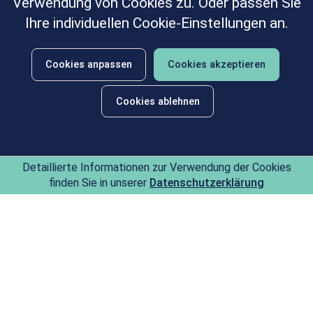
Verwendung von Cookies zu. Oder passen Sie
Ihre individuellen Cookie-Einstellungen an.
Cookies anpassen
Cookies akzeptieren
Fragen Sie uns!
Cookies ablehnen
Nachricht hinterlassen
Wählen Sie Ihren Wunschtermin!
Telefontermin buchen
Detaillierte Informationen zur Verwendung der Cookies
Ist Ihr Wunschtermin nicht verfügbar? Wünschen Sie
finden Sie in unserer
Datenschutzerklärung
Beratung oder Hilfe? Dann zögern Sie nicht uns zu
kontaktieren
- wir sind persönlich für Sie da!
Schiff
Preis
13.760
Le Soléal